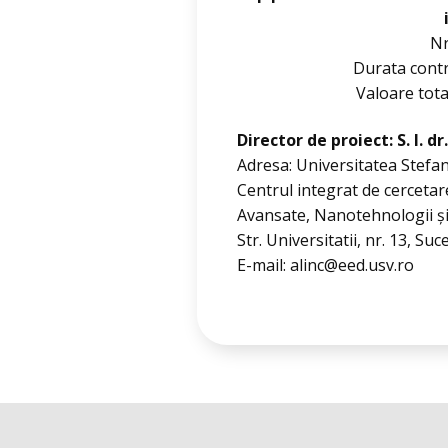
Nr
Durata contr
Valoare tota
Director de proiect: S. l. d
Adresa: Universitatea Stefa
Centrul integrat de cercetar
Avansate, Nanotehnologii și 
Str. Universitatii, nr. 13, S
E-mail: alinc@eed.usv.ro