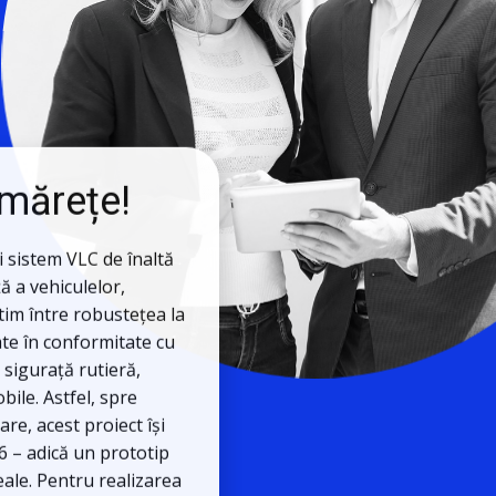
 mărețe!
 sistem VLC de înaltă
ă a vehiculelor,
im între robustețea la
ate în conformitate cu
e sigurață rutieră,
bile. Astfel, spre
are, acest proiect își
6 – adică un prototip
eale. Pentru realizarea
 stabilite trei obiective