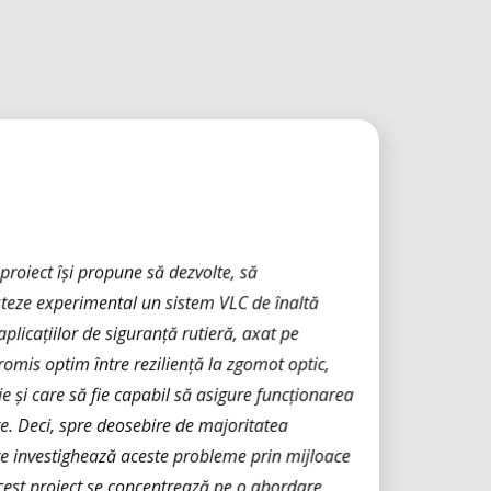
 proiect își propune să dezvolte, să
steze experimental un sistem VLC de înaltă
plicațiilor de siguranță rutieră, axat pe
mis optim între reziliență la zgomot optic,
e și care să fie capabil să asigure funcționarea
te. Deci, spre deosebire de majoritatea
are investighează aceste probleme prin mijloace
 acest proiect se concentrează pe o abordare