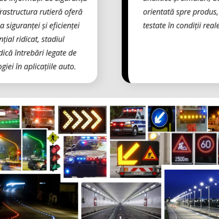
rastructura rutieră oferă
orientată spre produs,
 siguranței și eficienței
testate în condiții reale
țial ridicat, stadiul
dică întrebări legate de
ogiei în aplicațiile auto.