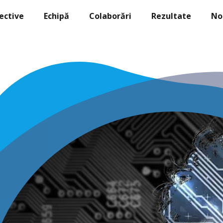
ective
Echipă
Colaborări
Rezultate
No