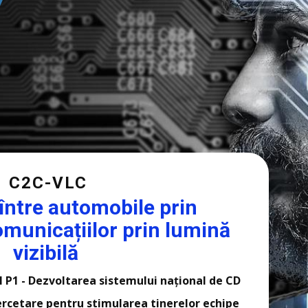
C2C-VLC
între automobile prin
omunicațiilor prin lumină
vizibilă
 P1 - Dezvoltarea sistemului național de CD
cercetare pentru stimularea tinerelor echipe