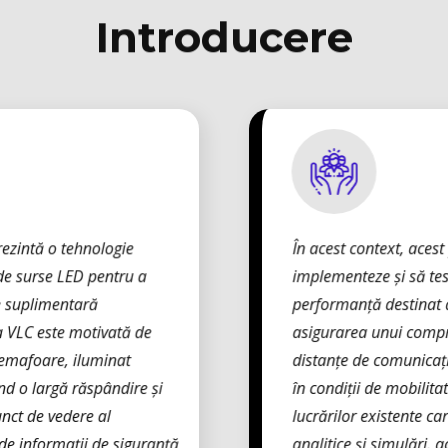
Introducere
rezintă o tehnologie
În acest context, acest
de surse LED pentru a
implementeze și să te
ie suplimentară
performanță destinat a
rea VLC este motivată de
asigurarea unui compro
 semafoare, iluminat
distanțe de comunicați
nd o largă răspândire și
în condiții de mobilita
unct de vedere al
lucrărilor existente c
 de informații de siguranță
analitice și simulări,