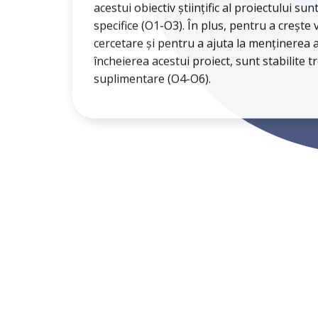
specifice (O1-O3). În plus, pentru a crește v
cercetare și pentru a ajuta la menținerea a
încheierea acestui proiect, sunt stabilite tr
suplimentare (O4-O6).