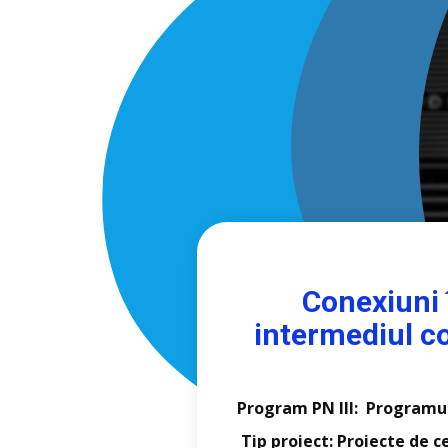
Conexiuni 
intermediul c
Program PN III: Programul
Tip proiect: Proiecte de 