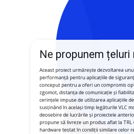
Ne propunem țeluri
Aceast proiect urmărește dezvoltarea unui
performanță pentru aplicațiile de siguranț
conceput pentru a oferi un compromis opt
zgomot, distanța de comunicație și fiabilit
cerințele impuse de utilizarea aplicațiile d
susținând în același timp legăturile VLC mo
deosebire de lucrările și proiectele anterio
propune să livreze un produs aflat la TRL 
hardware testat în condiții similare celor r
acestui obiectiv științific al proiectului sunt